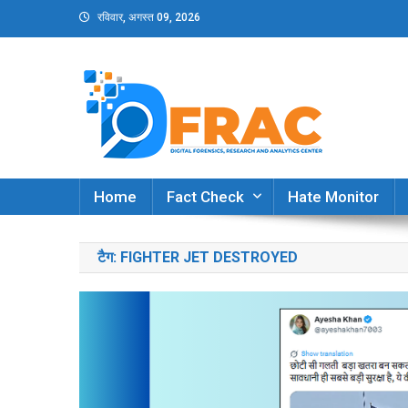
Skip
रविवार, अगस्त 09, 2026
to
content
DFRAC_ORG
Digital Forensics, Research and Analytics Cent
Home
Fact Check
Hate Monitor
टैग:
FIGHTER JET DESTROYED