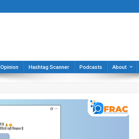
er
Opinion
Hashtag Scanner
Podcasts
About