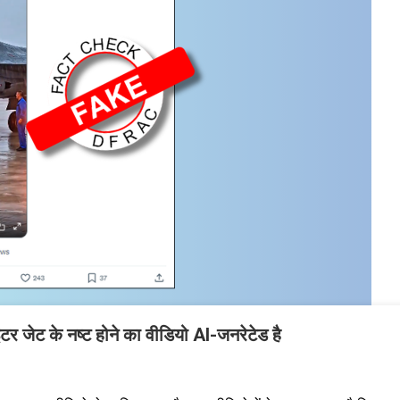
टर जेट के नष्ट होने का वीडियो AI-जनरेटेड है