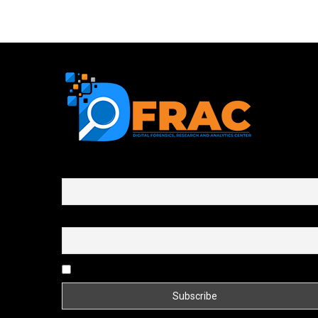
First name or full name
Email
By continuing, you accept the privacy policy