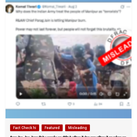
Fact Check hi
Featured
Misleading