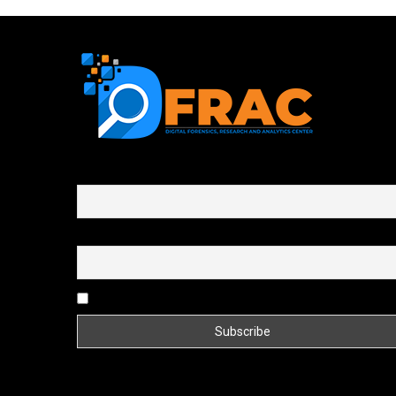
First name or full name
Email
By continuing, you accept the privacy policy