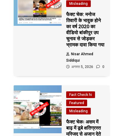
Misleading
फैक्ट चेक: मनोज
तिवारी के भावुक होने
का वर्ष 2020 का
वीडियो बांकीपुर उप
चुनाव से जोड़कर
भ्रामक दावा किया गया
Nisar Ahmed
Siddiqui
अगस्त 5, 2026
0
Fact Check hi
Featured
Misleading
फैक्ट चेकः असम में
बाढ़ में डूबे क्षतिग्रस्त
मस्जिद से अजान देते