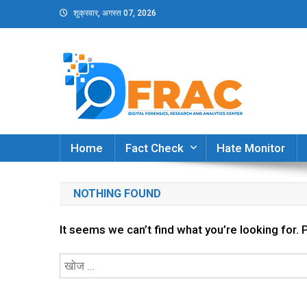
Skip
शुक्रवार, अगस्त 07, 2026
to
content
DFRAC_ORG
Digital Forensics, Research and Analytics Cent
Home
Fact Check
Hate Monitor
NOTHING FOUND
It seems we can’t find what you’re looking for.
निम्न
को
खोजें: