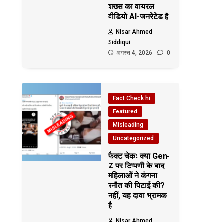
शख्स का वायरल
वीडियो AI-जनरेटेड है
Nisar Ahmed
Siddiqui
अगस्त 4, 2026
0
Fact Check hi
Featured
Misleading
Uncategorized
फैक्ट चेकः क्या Gen-
Z पर टिप्पणी के बाद
महिलाओं ने कंगना
रनौत की पिटाई की?
नहीं, यह दावा भ्रामक
है
Nisar Ahmed