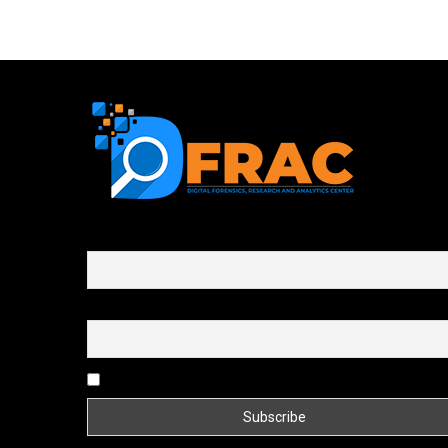
First name or full name
Email
By continuing, you accept the privacy policy