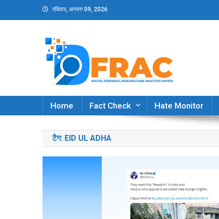
Skip
रविवार, अगस्त 09, 2026
to
content
DFRAC_ORG
Digital Forensics, Research and Analytics Cent
Home
Fact Check
Hate Monitor
टैग:
EID UL ADHA