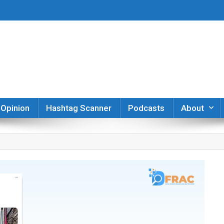
er
Opinion
Hashtag Scanner
Podcasts
About