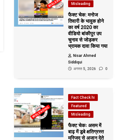
Misleading
फैक्ट चेक: मनोज
तिवारी के भावुक होने
का वर्ष 2020 का
वीडियो बांकीपुर उप
चुनाव से जोड़कर
भ्रामक दावा किया गया
Nisar Ahmed
Siddiqui
अगस्त 5, 2026
0
Fact Check hi
Featured
Misleading
फैक्ट चेकः असम में
बाढ़ में डूबे क्षतिग्रस्त
मस्जिद से अजान देते