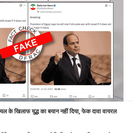
ायल के खिलाफ युद्ध का बयान नहीं दिया, फेक दावा वायरल