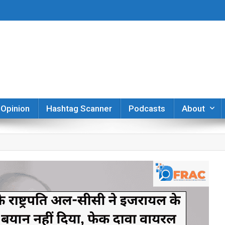
er
Opinion
Hashtag Scanner
Podcasts
About