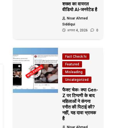
शख्स का वायरल
वीडियो AI-जनरेटेड है
Nisar Ahmed
Siddiqui
अगस्त 4, 2026
0
Fact Check hi
Featured
Misleading
Uncategorized
फैक्ट चेकः क्या Gen-
Z पर टिप्पणी के बाद
महिलाओं ने कंगना
रनौत की पिटाई की?
नहीं, यह दावा भ्रामक
है
Nisar Ahmed