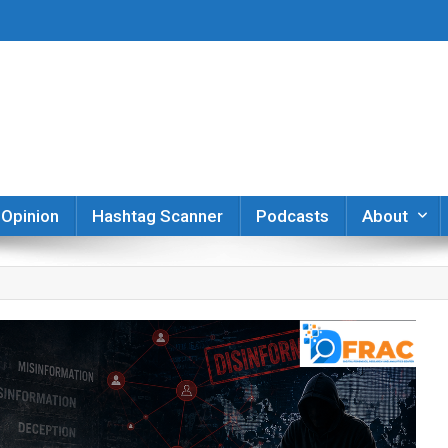
er
Opinion
Hashtag Scanner
Podcasts
About