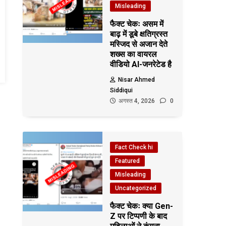
Misleading
फैक्ट चेकः असम में
बाढ़ में डूबे क्षतिग्रस्त
मस्जिद से अजान देते
शख्स का वायरल
वीडियो AI-जनरेटेड है
Nisar Ahmed
Siddiqui
अगस्त 4, 2026
0
Fact Check hi
Featured
Misleading
Uncategorized
फैक्ट चेकः क्या Gen-
Z पर टिप्पणी के बाद