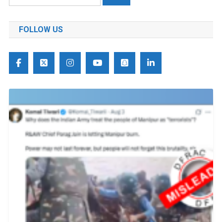
को
खोजें:
FOLLOW US