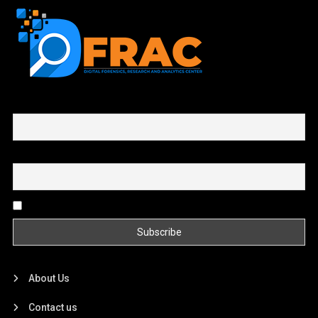
First name or full name
Email
By continuing, you accept the privacy policy
About Us
Contact us