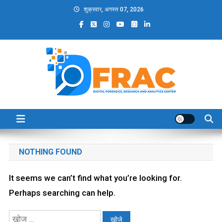
Skip
शुक्रवार, अगस्त 07, 2026
to
content
DFRAC_ORG
Digital Forensics, Research and Analytics Center
NOTHING FOUND
It seems we can’t find what you’re looking for.
Perhaps searching can help.
निम्न