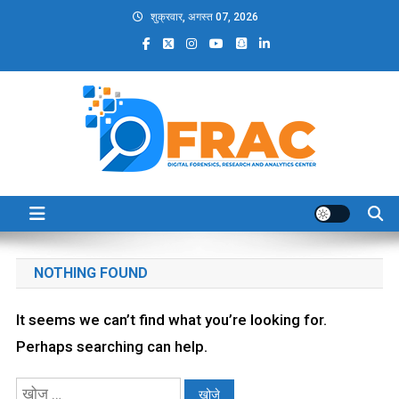
Skip
शुक्रवार, अगस्त 07, 2026
to
content
DFRAC_ORG
Digital Forensics, Research and Analytics Center
NOTHING FOUND
It seems we can’t find what you’re looking for.
Perhaps searching can help.
निम्न