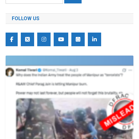
को
खोजें:
FOLLOW US