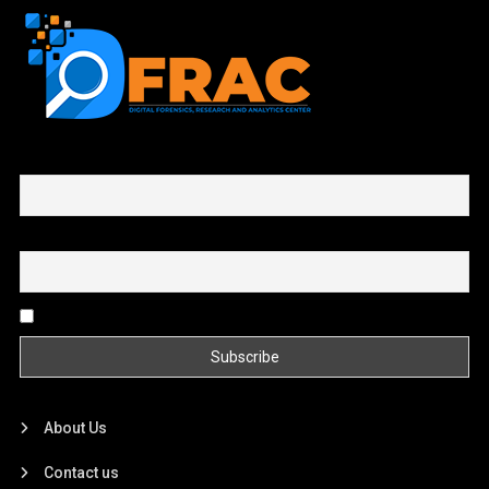
First name or full name
Email
By continuing, you accept the privacy policy
About Us
Contact us