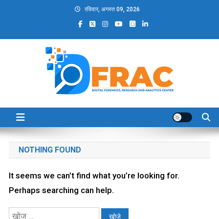
Skip
रविवार, अगस्त 09, 2026
to
content
DFRAC_ORG
Digital Forensics, Research and Analytics Center
NOTHING FOUND
It seems we can’t find what you’re looking for.
Perhaps searching can help.
निम्न