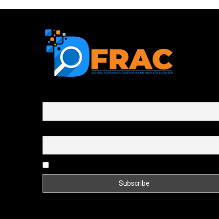
First name or full name
Email
By continuing, you accept the privacy policy