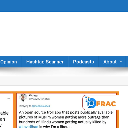
er
Opinion
Hashtag Scanner
Podcasts
About