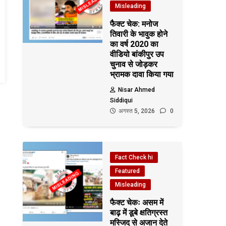
Misleading
फैक्ट चेक: मनोज
तिवारी के भावुक होने
का वर्ष 2020 का
वीडियो बांकीपुर उप
चुनाव से जोड़कर
भ्रामक दावा किया गया
Nisar Ahmed
Siddiqui
अगस्त 5, 2026
0
Fact Check hi
Featured
Misleading
फैक्ट चेकः असम में
बाढ़ में डूबे क्षतिग्रस्त
मस्जिद से अजान देते