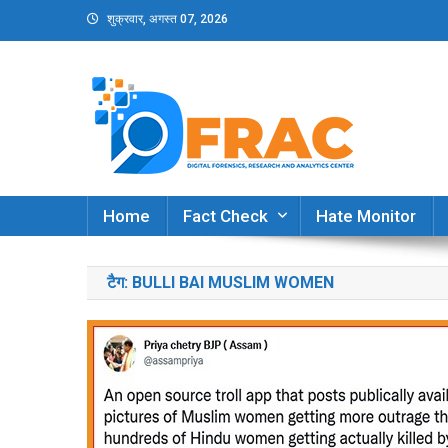
Skip
शुक्रवार, अगस्त 07, 2026
to
content
DFRAC_ORG
Digital Forensics, Research and Analytics Cent
Home
Fact Check
Hate Monitor
टैग:
BULLI BAI MUSLIM WOMEN