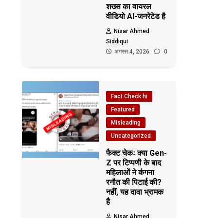
शख्स का वायरल
वीडियो AI-जनरेटेड है
Nisar Ahmed
Siddiqui
अगस्त 4, 2026
0
Fact Check hi
Featured
Misleading
Uncategorized
फैक्ट चेकः क्या Gen-
Z पर टिप्पणी के बाद
महिलाओं ने कंगना
रनौत की पिटाई की?
नहीं, यह दावा भ्रामक
है
Nisar Ahmed