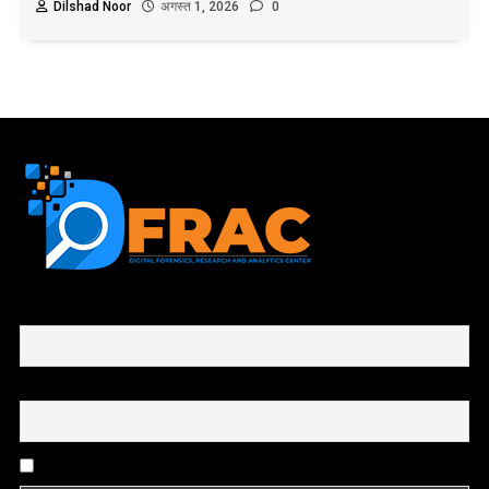
Dilshad Noor
अगस्त 1, 2026
0
First name or full name
Email
By continuing, you accept the privacy policy