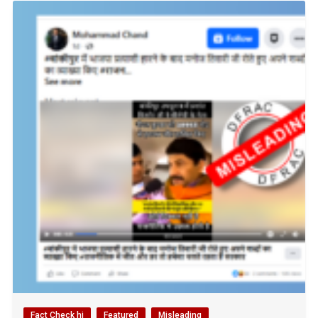
Fact Check hi
Featured
Misleading