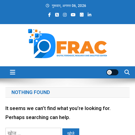
Skip
गुरूवार, अगस्त 06, 2026
to
content
DFRAC_ORG
Digital Forensics, Research and Analytics Center
NOTHING FOUND
It seems we can’t find what you’re looking for.
Perhaps searching can help.
निम्न