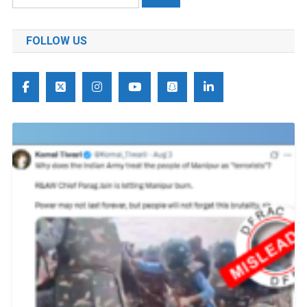
को
खोजें:
FOLLOW US