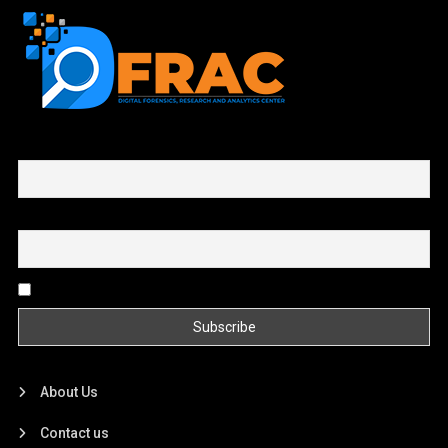
First name or full name
Email
By continuing, you accept the privacy policy
About Us
Contact us