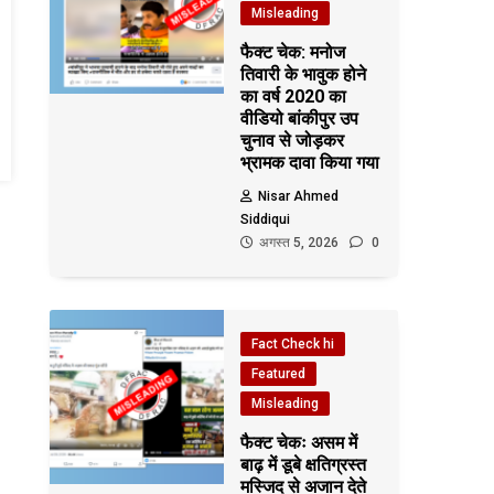
Misleading
फैक्ट चेक: मनोज
तिवारी के भावुक होने
का वर्ष 2020 का
वीडियो बांकीपुर उप
चुनाव से जोड़कर
भ्रामक दावा किया गया
Nisar Ahmed
Siddiqui
अगस्त 5, 2026
0
Fact Check hi
Featured
Misleading
फैक्ट चेकः असम में
बाढ़ में डूबे क्षतिग्रस्त
मस्जिद से अजान देते