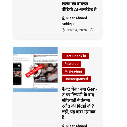
शख्स का वायरल
वीडियो AI-जनरेटेड है
Nisar Ahmed
Siddiqui
अगस्त 4, 2026
0
Fact Check hi
Featured
Misleading
Uncategorized
फैक्ट चेकः क्या Gen-
Z पर टिप्पणी के बाद
महिलाओं ने कंगना
रनौत की पिटाई की?
नहीं, यह दावा भ्रामक
है
Nisar Ahmed