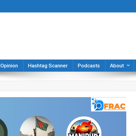
er
Opinion
Hashtag Scanner
Podcasts
About