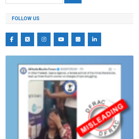
को
खोजें:
FOLLOW US