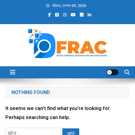
Skip
रविवार, अगस्त 09, 2026
to
content
DFRAC_ORG
Digital Forensics, Research and Analytics Center
NOTHING FOUND
It seems we can’t find what you’re looking for.
Perhaps searching can help.
निम्न