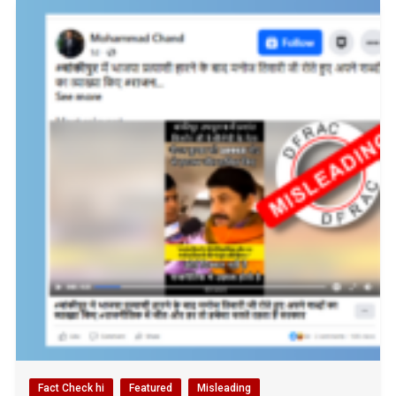
Fact Check hi
Featured
Misleading