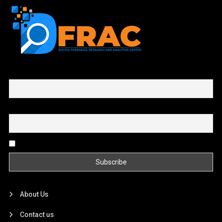
First name or full name
Email
By continuing, you accept the privacy policy
About Us
Contact us