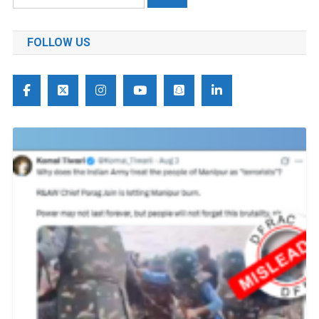
को
खोजें:
FOLLOW US