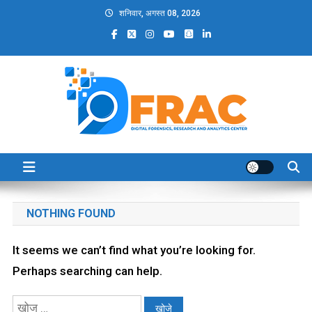
Skip
शनिवार, अगस्त 08, 2026
to
content
DFRAC_ORG
Digital Forensics, Research and Analytics Center
NOTHING FOUND
It seems we can’t find what you’re looking for.
Perhaps searching can help.
निम्न