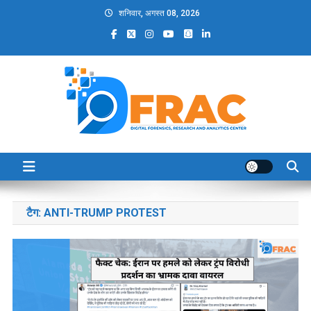
Skip
शनिवार, अगस्त 08, 2026
to
content
DFRAC_ORG
Digital Forensics, Research and Analytics Center
टैग:
ANTI-TRUMP PROTEST