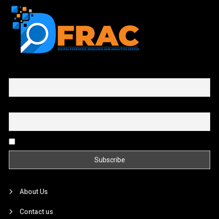
First name or full name
Email
By continuing, you accept the privacy policy
About Us
Contact us