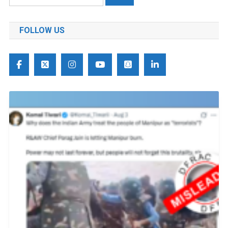
को
खोजें:
FOLLOW US