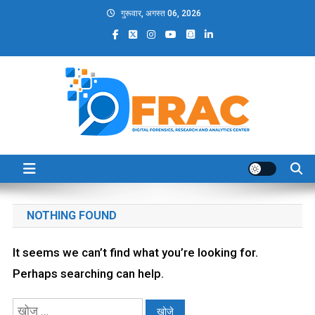
Skip
गुरूवार, अगस्त 06, 2026
to
content
DFRAC_ORG
Digital Forensics, Research and Analytics Center
NOTHING FOUND
It seems we can’t find what you’re looking for.
Perhaps searching can help.
निम्न