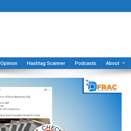
er
Opinion
Hashtag Scanner
Podcasts
About