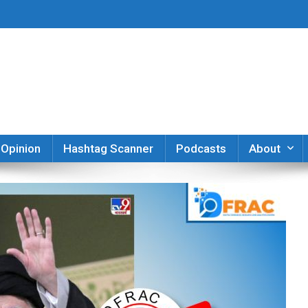
er
Opinion
Hashtag Scanner
Podcasts
About