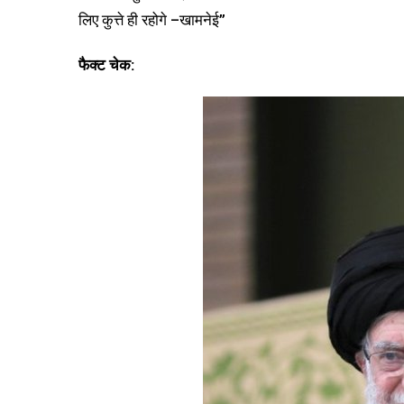
लिए कुत्ते ही रहोगे –खामनेई”
फैक्ट चेक: