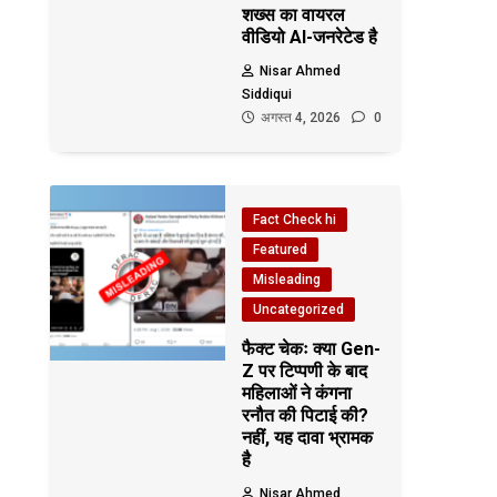
शख्स का वायरल
वीडियो AI-जनरेटेड है
Nisar Ahmed
Siddiqui
अगस्त 4, 2026
0
Fact Check hi
Featured
Misleading
Uncategorized
फैक्ट चेकः क्या Gen-
Z पर टिप्पणी के बाद
महिलाओं ने कंगना
रनौत की पिटाई की?
नहीं, यह दावा भ्रामक
है
Nisar Ahmed