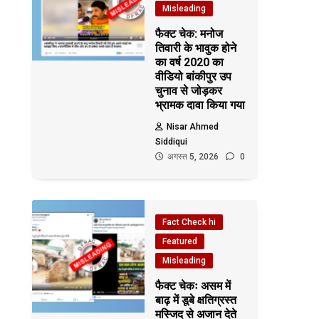
Misleading
फैक्ट चेक: मनोज
तिवारी के भावुक होने
का वर्ष 2020 का
वीडियो बांकीपुर उप
चुनाव से जोड़कर
भ्रामक दावा किया गया
Nisar Ahmed
Siddiqui
अगस्त 5, 2026
0
Fact Check hi
Featured
Misleading
फैक्ट चेकः असम में
बाढ़ में डूबे क्षतिग्रस्त
मस्जिद से अजान देते