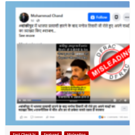
Fact Check hi
Featured
Misleading