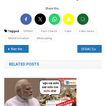
Share this…
Tagged
DFRAC
Fact Check
Fake
Fake news
Misinformation
Misleading
पोस्ट
फैक्ट चेक: नाजिया इलाही खान की कार पर मुस्लिमों ने किया हमला? जानिए सच्चाई
DFRAC Exclusive: उइगर मुस्लिमों पर अत्याचार और प्रताड़ना पर चीन की नकारात्मकता को मिटाती चीनी ट्विटर सेना
नेविगेशन
RELATED POSTS