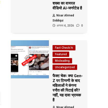
शख्स का वायरल
वीडियो AI-जनरेटेड है
Nisar Ahmed
Siddiqui
अगस्त 4, 2026
0
Fact Check hi
Featured
Misleading
Uncategorized
फैक्ट चेकः क्या Gen-
Z पर टिप्पणी के बाद
महिलाओं ने कंगना
रनौत की पिटाई की?
नहीं, यह दावा भ्रामक
है
Nisar Ahmed