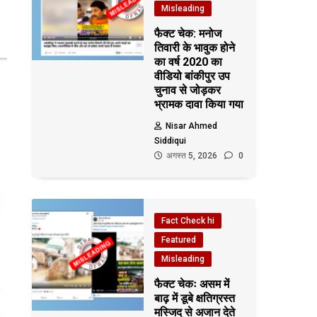
Misleading
फैक्ट चेक: मनोज
तिवारी के भावुक होने
का वर्ष 2020 का
वीडियो बांकीपुर उप
चुनाव से जोड़कर
भ्रामक दावा किया गया
Nisar Ahmed
Siddiqui
अगस्त 5, 2026
0
Fact Check hi
Featured
Misleading
फैक्ट चेकः असम में
बाढ़ में डूबे क्षतिग्रस्त
मस्जिद से अजान देते