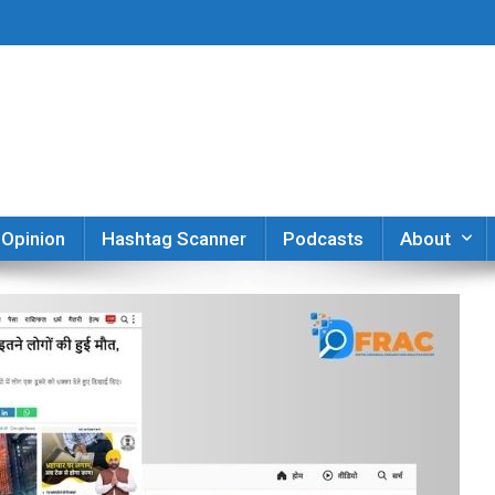
er
Opinion
Hashtag Scanner
Podcasts
About