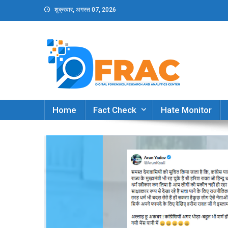
Skip
शुक्रवार, अगस्त 07, 2026
to
content
DFRAC_ORG
Digital Forensics, Research and Analytics Cent
Home
Fact Check
Hate Monitor