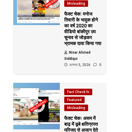
Misleading
फैक्ट चेक: मनोज
तिवारी के भावुक होने
का वर्ष 2020 का
वीडियो बांकीपुर उप
चुनाव से जोड़कर
भ्रामक दावा किया गया
Nisar Ahmed
Siddiqui
अगस्त 5, 2026
0
Fact Check hi
Featured
Misleading
फैक्ट चेकः असम में
बाढ़ में डूबे क्षतिग्रस्त
मस्जिद से अजान देते