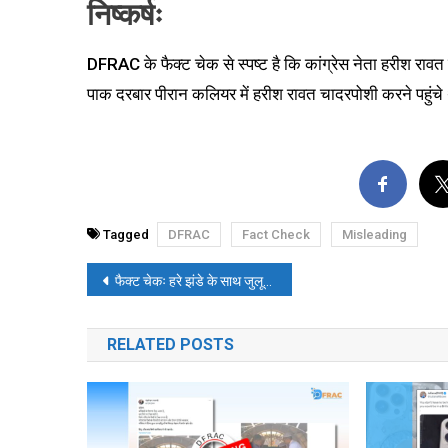
निष्कर्ष
DFRAC के फैक्ट चेक से स्पष्ट है कि कांग्रेस नेता हरीश राव
पाक दरबार पीरान कलियर में हरीश रावत चादरपोशी करने पहुंचे
Tagged
DFRAC
Fact Check
Misleading
पोस्ट
फैक्ट चेकः हरे झंडे के साथ जुलूस का वीडियो प्रियंका गांधी के रोड शो का नहीं है, यह वर्ष 2019 का वीडियो है
नेविगेशन
RELATED POSTS