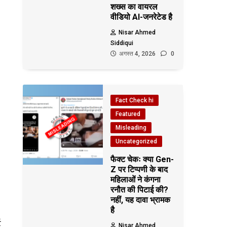
शख्स का वायरल
वीडियो AI-जनरेटेड है
Nisar Ahmed
Siddiqui
अगस्त 4, 2026
0
Fact Check hi
Featured
Misleading
Uncategorized
फैक्ट चेकः क्या Gen-
Z पर टिप्पणी के बाद
महिलाओं ने कंगना
रनौत की पिटाई की?
नहीं, यह दावा भ्रामक
है
ट
Nisar Ahmed