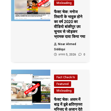
Misleading
फैक्ट चेक: मनोज
तिवारी के भावुक होने
का वर्ष 2020 का
वीडियो बांकीपुर उप
चुनाव से जोड़कर
भ्रामक दावा किया गया
Nisar Ahmed
Siddiqui
अगस्त 5, 2026
0
Fact Check hi
Featured
Misleading
फैक्ट चेकः असम में
बाढ़ में डूबे क्षतिग्रस्त
मस्जिद से अजान देते