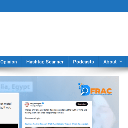
er
Opinion
Hashtag Scanner
Podcasts
About