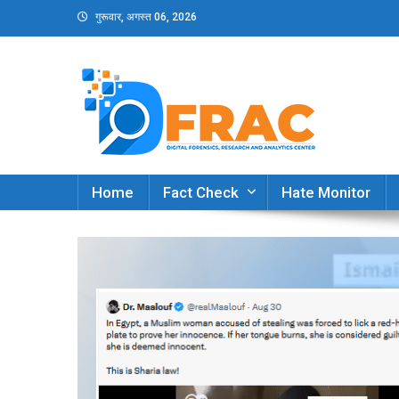
Skip
गुरूवार, अगस्त 06, 2026
to
content
DFRAC_ORG
Digital Forensics, Research and Analytics Cent
Home
Fact Check
Hate Monitor