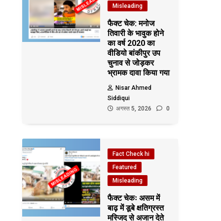
Misleading
फैक्ट चेक: मनोज
तिवारी के भावुक होने
का वर्ष 2020 का
वीडियो बांकीपुर उप
चुनाव से जोड़कर
भ्रामक दावा किया गया
Nisar Ahmed
Siddiqui
अगस्त 5, 2026
0
Fact Check hi
Featured
Misleading
फैक्ट चेकः असम में
बाढ़ में डूबे क्षतिग्रस्त
मस्जिद से अजान देते