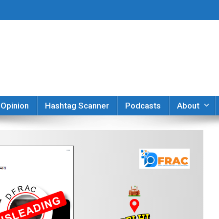
er
Opinion
Hashtag Scanner
Podcasts
About