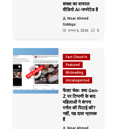
शख्स का वायरल
वीडियो AI-जनरेटेड है
Nisar Ahmed
Siddiqui
अगस्त 4, 2026
0
Fact Check hi
Featured
Misleading
Uncategorized
फैक्ट चेकः क्या Gen-
Z पर टिप्पणी के बाद
महिलाओं ने कंगना
रनौत की पिटाई की?
नहीं, यह दावा भ्रामक
है
Nisar Ahmed