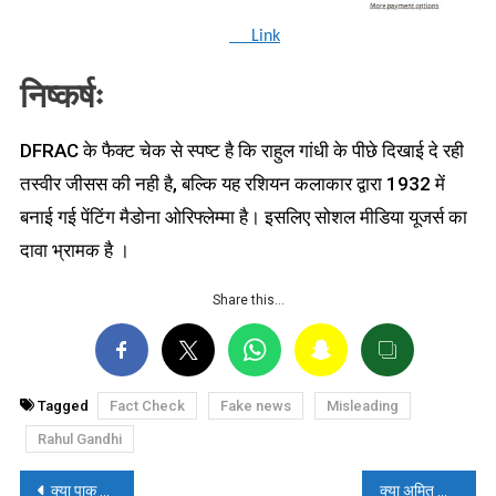
Link
निष्कर्षः
DFRAC के फैक्ट चेक से स्पष्ट है कि राहुल गांधी के पीछे दिखाई दे रही
तस्वीर जीसस की नही है, बल्कि यह रशियन कलाकार द्वारा 1932 में
बनाई गई पेंटिंग मैडोना ओरिफ्लेम्मा है। इसलिए सोशल मीडिया यूजर्स का
दावा भ्रामक है ।
Share this…
Tagged
Fact Check
Fake news
Misleading
Rahul Gandhi
पोस्ट
क्या पाक अधिकृत कश्मीर के बकरवाल समाज ने भारत के समर्थन की प्रतिज्ञा ली? जानें वायरल वीडियो की सच्चाई
क्या अमित शाह ने ‘मोदी की गारंटी’ पर साधा निशाना? पढ़ें- फैक्ट चेक