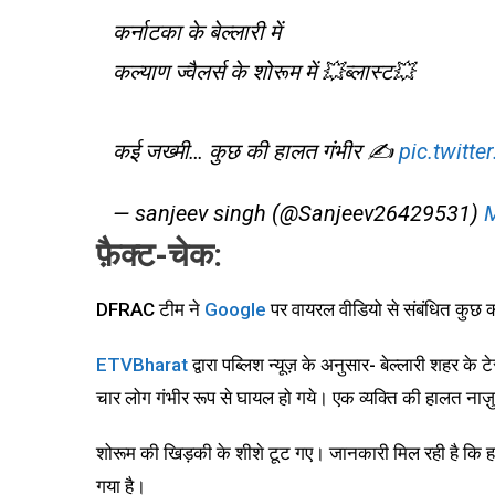
कर्नाटका के बेल्लारी में
कल्याण ज्वैलर्स के शोरूम में 💥ब्लास्ट💥
कई जख्मी… कुछ की हालत गंभीर ✍️
pic.twitt
— sanjeev singh (@Sanjeev26429531)
M
फ़ैक्ट-चेक:
DFRAC टीम ने
Google
पर वायरल वीडियो से संबंधित कुछ की
ETVBharat
द्वारा पब्लिश न्यूज़ के अनुसार- बेल्लारी शहर के ट
चार लोग गंभीर रूप से घायल हो गये। एक व्यक्ति की हालत नाज़
शोरूम की खिड़की के शीशे टूट गए। जानकारी मिल रही है कि हाद
गया है।