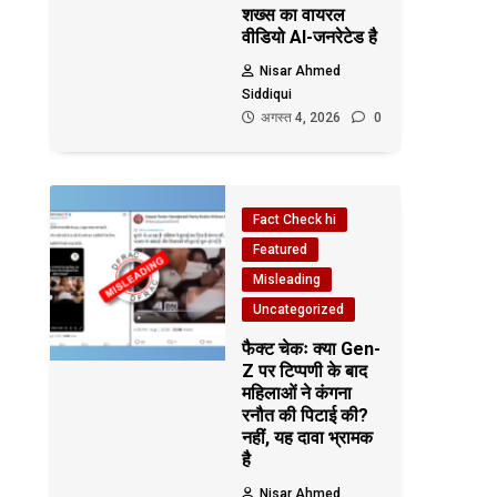
शख्स का वायरल
वीडियो AI-जनरेटेड है
Nisar Ahmed
Siddiqui
अगस्त 4, 2026
0
Fact Check hi
Featured
Misleading
Uncategorized
फैक्ट चेकः क्या Gen-
Z पर टिप्पणी के बाद
महिलाओं ने कंगना
रनौत की पिटाई की?
नहीं, यह दावा भ्रामक
है
Nisar Ahmed