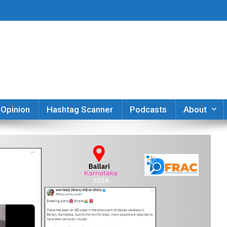
er
Opinion
Hashtag Scanner
Podcasts
About