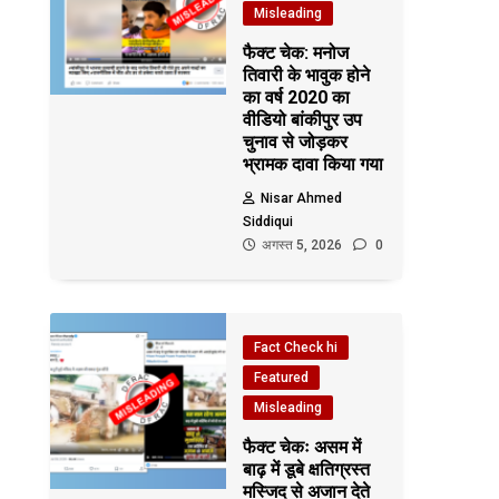
Misleading
फैक्ट चेक: मनोज
तिवारी के भावुक होने
का वर्ष 2020 का
वीडियो बांकीपुर उप
चुनाव से जोड़कर
भ्रामक दावा किया गया
Nisar Ahmed
Siddiqui
अगस्त 5, 2026
0
Fact Check hi
Featured
Misleading
फैक्ट चेकः असम में
बाढ़ में डूबे क्षतिग्रस्त
मस्जिद से अजान देते