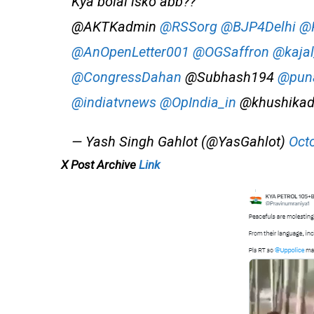
Kya bolai isko abb??
@AKTKadmin
@RSSorg
@BJP4Delhi
@P
@AnOpenLetter001
@OGSaffron
@kajal
@CongressDahan
@Subhash194
@puna
@indiatvnews
@OpIndia_in
@khushikad
— Yash Singh Gahlot (@YasGahlot)
Oct
X Post Archive
Link