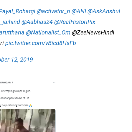
ayal_Rohatgi
@activator_n
@ANI
@AskAnshul
_jaihind
@Aabhas24
@RealHistoriPix
rutthana
@Nationalist_Om
@ZeeNewsHindi
ri
pic.twitter.com/vBicd8HsFb
ober 12, 2019