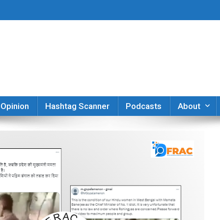
er
Opinion
Hashtag Scanner
Podcasts
About