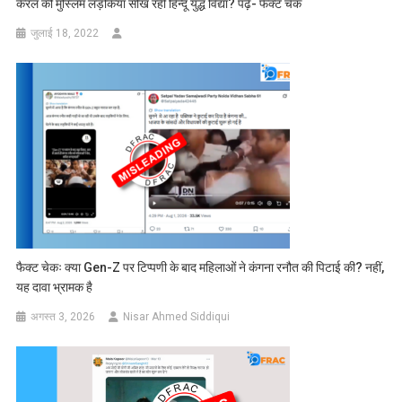
केरल की मुस्लिम लड़कियां सीख रहीं हिन्दू युद्ध विद्या? पढ़ें- फैक्ट चेक
जुलाई 18, 2022
फैक्ट चेकः क्या Gen-Z पर टिप्पणी के बाद महिलाओं ने कंगना रनौत की पिटाई की? नहीं,
यह दावा भ्रामक है
अगस्त 3, 2026
Nisar Ahmed Siddiqui