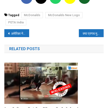
Tagged
McDonalds
McDonalds New Logo
PETA India
पोस्ट
अमेरिका ने फिनलैंड में बनाए नए सैन्य अड्डे? जानें- सच्चाई
क्या प्रणब मुखर्जी ने कहा था मोदी PM नहीं बनते, तो भारत को बर्बाद कर देती कांग्रेस? पढ़ें, फ़ैक्ट-चेक
नेविगेशन
RELATED POSTS