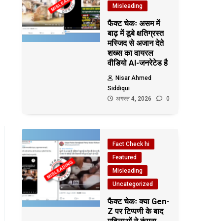
Misleading
फैक्ट चेकः असम में
बाढ़ में डूबे क्षतिग्रस्त
मस्जिद से अजान देते
शख्स का वायरल
वीडियो AI-जनरेटेड है
Nisar Ahmed
Siddiqui
अगस्त 4, 2026
0
Fact Check hi
Featured
Misleading
Uncategorized
फैक्ट चेकः क्या Gen-
Z पर टिप्पणी के बाद