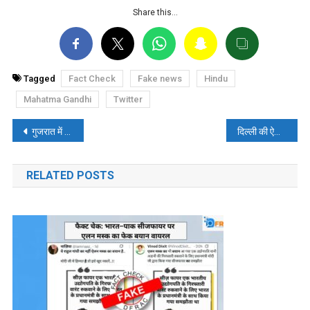
Share this…
Tagged
Fact Check
Fake news
Hindu
Mahatma Gandhi
Twitter
पोस्ट
गुजरात में हिन्दू लड़कियों को छेड़ रहे जिहादियों की पुलिस ने की जमकर पिटाई? पढ़ें- फैक्ट चेक
दिल्ली की ऐतिहासिक ‘जामा मस्जिद’ को वक़्फ़ बोर्ड से वापस लेगी केंद्र सरकार! पढ़ें, फ़ैक्ट-चेक
नेविगेशन
RELATED POSTS