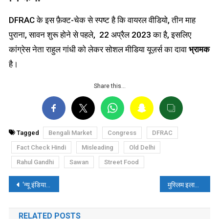
DFRAC के इस फ़ैक्ट-चेक से स्पष्ट है कि वायरल वीडियो, तीन माह
पुराना, सावन शुरू होने से पहले, 22 अप्रैल 2023 का है, इसलिए
कांग्रेस नेता राहुल गांधी को लेकर सोशल मीडिया यूज़र्स का दावा
भ्रामक
है।
Share this…
Tagged
Bengali Market
Congress
DFRAC
Fact Check Hindi
Misleading
Old Delhi
Rahul Gandhi
Sawan
Street Food
पोस्ट
‘न्यू इंडिया’ और ‘उसकी पुरानी असमानता’ के दावे के साथ वायरल वीडियो की जानें, सच्चाई
मुस्लिम इलाके में भगवा गमछा डालकर गए एक हिन्दू युवक को मुस्लिमों ने धक्का मारकर भगाया! जानें वायरल वीडियो की सच्चाई
नेविगेशन
RELATED POSTS