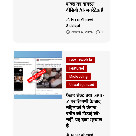
शख्स का वायरल
वीडियो AI-जनरेटेड है
Nisar Ahmed
Siddiqui
अगस्त 4, 2026
0
Fact Check hi
Featured
Misleading
Uncategorized
फैक्ट चेकः क्या Gen-
Z पर टिप्पणी के बाद
महिलाओं ने कंगना
रनौत की पिटाई की?
नहीं, यह दावा भ्रामक
है
Nisar Ahmed