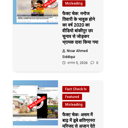
Misleading
फैक्ट चेक: मनोज
तिवारी के भावुक होने
का वर्ष 2020 का
वीडियो बांकीपुर उप
चुनाव से जोड़कर
भ्रामक दावा किया गया
Nisar Ahmed
Siddiqui
अगस्त 5, 2026
0
Fact Check hi
Featured
Misleading
फैक्ट चेकः असम में
बाढ़ में डूबे क्षतिग्रस्त
मस्जिद से अजान देते