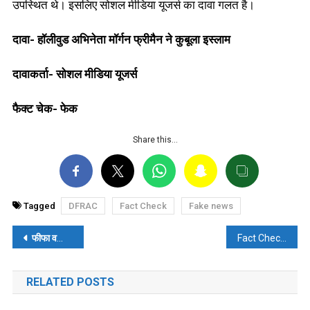
उपस्थित थे। इसलिए सोशल मीडिया यूजर्स का दावा गलत है।
दावा-
हॉलीवुड अभिनेता मॉर्गन फ्रीमैन ने कुबूला इस्लाम
दावाकर्ता- सोशल मीडिया यूजर्स
फैक्ट चेक- फेक
Share this…
Tagged
DFRAC
Fact Check
Fake news
पोस्ट
फीफा वर्ल्ड कप-2022 में मुस्लिमों ने स्टेडियम के बीच में पढ़ी नमाज? पढ़ें- फैक्ट चेक
Fact Check: Did RSS’s Hosabale criticise govt over poverty, unemployment?
नेविगेशन
RELATED POSTS