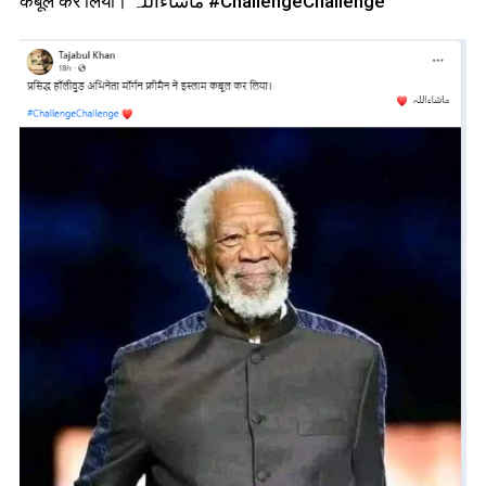
कबूल कर लिया। ماشاءاللہ #ChallengeChallenge”