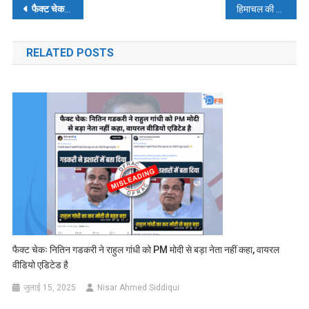
पोस्ट
फैक्ट
चेक
:
क्या
नेहरू
ने
1956
में
लंदन
की
ब्रिटिश
नागरिकता
ली
थी
?
हिमाचल की रैली में नहीं आई भीड़ तो पीएम मोदी भी नहीं पहुंचे? पढ़ें- फैक्ट चेक
नेविगेशन
RELATED POSTS
फैक्ट चेकः नितिन गडकरी ने राहुल गांधी को PM मोदी से बड़ा नेता नहीं कहा, वायरल
वीडियो एडिटेड है
जुलाई 15, 2025
Nisar Ahmed Siddiqui