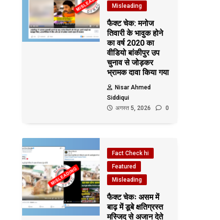
Misleading
फैक्ट चेक: मनोज
तिवारी के भावुक होने
का वर्ष 2020 का
वीडियो बांकीपुर उप
चुनाव से जोड़कर
भ्रामक दावा किया गया
Nisar Ahmed
Siddiqui
अगस्त 5, 2026
0
Fact Check hi
Featured
Misleading
फैक्ट चेकः असम में
बाढ़ में डूबे क्षतिग्रस्त
मस्जिद से अजान देते