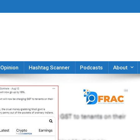
er
Opinion
Hashtag Scanner
Podcasts
About