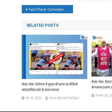
पोस्ट
Fact Check: Comedian Raju Srivastava did not die, fake news viral on social media
नेविगेशन
RELATED POSTS
फैक्ट चेकः ट्वि
फैक्ट चेकः तेलंगाना में युवक की हत्या का वीडियो
#नाककटाआया ट्र
सांप्रदायिक दावे के साथ वायरल
सितम्बर 28, 
मई 18, 2026
Nisar Ahmed Siddiqui