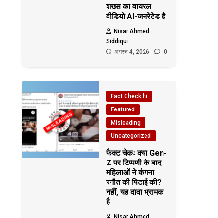
शख्स का वायरल
वीडियो AI-जनरेटेड है
Nisar Ahmed
Siddiqui
अगस्त 4, 2026
0
Fact Check hi
Featured
Misleading
Uncategorized
फैक्ट चेकः क्या Gen-
Z पर टिप्पणी के बाद
महिलाओं ने कंगना
रनौत की पिटाई की?
नहीं, यह दावा भ्रामक
है
Nisar Ahmed