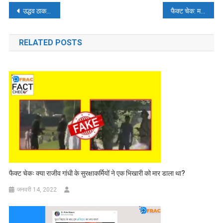
पोस्ट
उद्धव ठाकरे ने मुगल बादशाह औरंगजेब की तारीफ की?, पढ़ें- फैक्ट चेक
फैक्ट चेक: मरमेड के वायरल वीडियो के पीछे की सच्चाई क्या है?
नेविगेशन
RELATED POSTS
फैक्ट चेकः क्या राजीव गांधी के सुरक्षाकर्मियों ने एक भिखारी को मार डाला था?
जनवरी 14, 2022