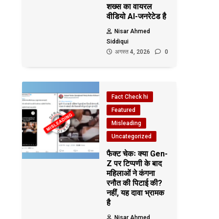
शख्स का वायरल
वीडियो AI-जनरेटेड है
Nisar Ahmed
Siddiqui
अगस्त 4, 2026
0
Fact Check hi
Featured
Misleading
Uncategorized
फैक्ट चेकः क्या Gen-
Z पर टिप्पणी के बाद
महिलाओं ने कंगना
रनौत की पिटाई की?
नहीं, यह दावा भ्रामक
है
Nisar Ahmed