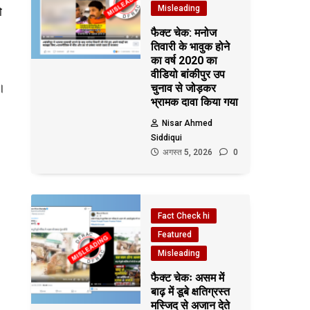
Misleading
ो
फैक्ट चेक: मनोज
तिवारी के भावुक होने
का वर्ष 2020 का
वीडियो बांकीपुर उप
ै।
चुनाव से जोड़कर
भ्रामक दावा किया गया
Nisar Ahmed
Siddiqui
अगस्त 5, 2026
0
Fact Check hi
Featured
Misleading
फैक्ट चेकः असम में
बाढ़ में डूबे क्षतिग्रस्त
मस्जिद से अजान देते