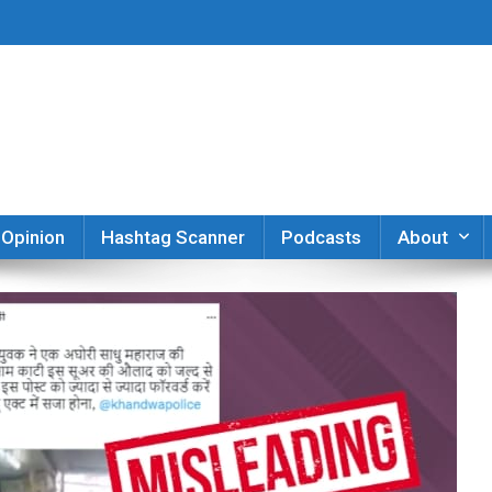
er
Opinion
Hashtag Scanner
Podcasts
About