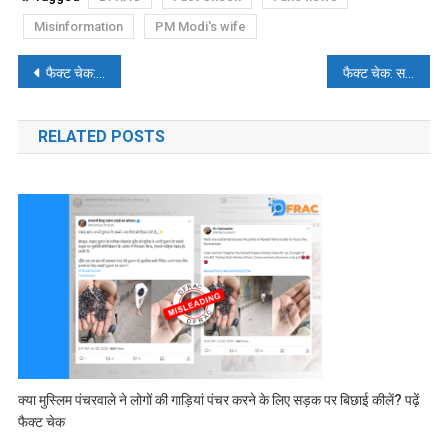
Misinformation
PM Modi's wife
पोस्ट
फैक्ट चेक: सीएम योगी ने किया मुजफ्फरनगर दंगों में 60 हिंदूओं के मारे जाने का गलत दावा
फैक्ट चेक: सऊदी अरब के ‘नेशनल डे’ की रिहर्सल के वीडियोशूट को भारत के गणतंत्र दिवस समारोह से जोड़ा गया
नेविगेशन
RELATED POSTS
क्या मुस्लिम पंचरवाले ने लोगों की गाड़ियां पंचर करने के लिए सड़क पर बिछाई कीलें? पढ़ें
फैक्ट चेक