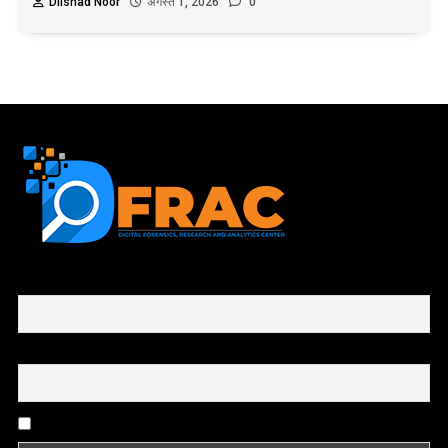
Dilshad Noor
अगस्त 1, 2026
0
First name or full name
Email
By continuing, you accept the privacy policy