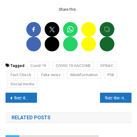
Share this…
Tagged
Covid 19
COVID 19 VACCINE
DFRAC
Fact Check
Fake news
Misinformation
PIB
Social media
पोस्ट
फैक्ट चेकः क्या कांग्रेस नेता दिग्विजय सिंह ने कहा- ‘गोमांस खाने में कोई बुराई नहीं’
फैक्ट चेकः नए साल पर ANI द्वारा किया गया ‘भ्रामक’ वीडियो वायरल
नेविगेशन
RELATED POSTS