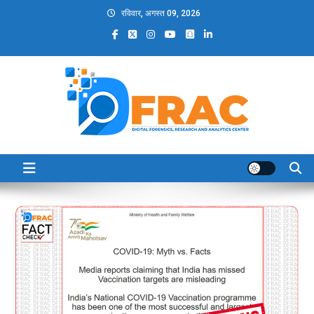
Skip
रविवार, अगस्त 09, 2026
to
content
DFRAC_ORG
Digital Forensics, Research and Analytics Center