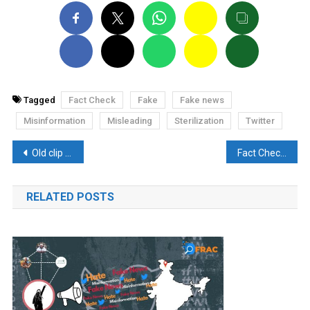
Tagged
Fact Check
Fake
Fake news
Misinformation
Misleading
Sterilization
Twitter
पोस्ट
Old clip of Ram Navami rally being linked to Amravati riots goes viral
Fact Check: कंगना की प्रशंसा में वायरल राज ठाकरे के ट्वीट का जानिए सच
नेविगेशन
RELATED POSTS