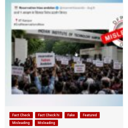
Fact Check
Fact Check hi
Fake
Featured
Misleading
Misleading