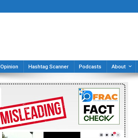
er
Opinion
Hashtag Scanner
Podcasts
About