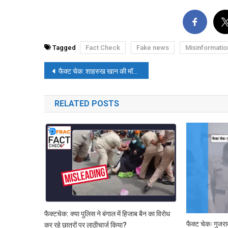
Tagged
Fact Check
Fake news
Misinformatio
पोस्ट
फैक्ट चेक: शाहरुख खान की मॉर्फ्ड तस्वीरें वायरल
नेविगेशन
RELATED POSTS
फैक्टचेक: क्या पुलिस ने बंगाल में हिजाब बैन का विरोध
फैक्ट चेकः गुजरा
कर रहे छात्रों पर लाठीचार्ज किया?