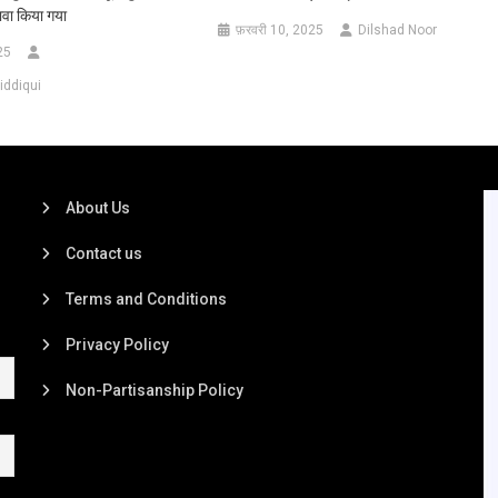
वा किया गया
फ़रवरी 10, 2025
Dilshad Noor
25
iddiqui
About Us
Contact us
Terms and Conditions
Privacy Policy
Non-Partisanship Policy