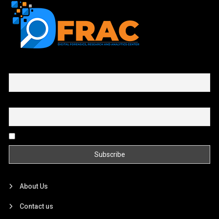
First name or full name
Email
By continuing, you accept the privacy policy
About Us
Contact us