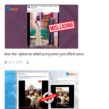
फ़ैक्ट-चेक- मूसेवाला का आख़िरी इंटरव्यू‌ बताकर पुराना वीडियो वायरल
जून 1, 2022