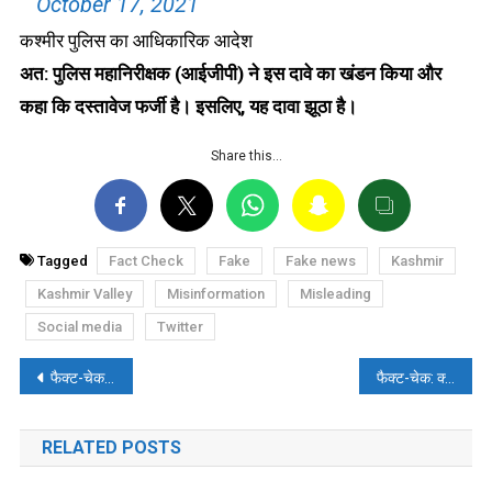
October 17, 2021
कश्मीर पुलिस का आधिकारिक आदेश
अत: पुलिस महानिरीक्षक (आईजीपी) ने इस दावे का खंडन किया और
कहा कि दस्तावेज फर्जी है। इसलिए, यह दावा झूठा है।
Share this…
Tagged
Fact Check
Fake
Fake news
Kashmir
Kashmir Valley
Misinformation
Misleading
Social media
Twitter
पोस्ट
फैक्ट-चेक: प्रशांत भूषण द्वारा ‘न्यू वायरस’ के संबंध में शेयर किए गए वीडियो की सच्चाई
फैक्ट-चेक: क्या सीएम चन्नी ने नवजोत सिंह सिद्धू को चुनौती दी है?
नेविगेशन
RELATED POSTS