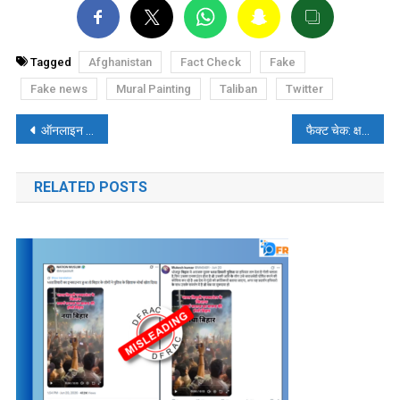
Tagged
Afghanistan
Fact Check
Fake
Fake news
Mural Painting
Taliban
Twitter
पोस्ट
ऑनलाइन धोखाधड़ी: भारत समेत दुनिया में ऑनलाइन धोखाधड़ी ने पकड़ी रफ्तार
फैक्ट चेक: क्षतिग्रस्त रेलवे ट्रैक का वीडियो बिहार का नहीं है
नेविगेशन
RELATED POSTS