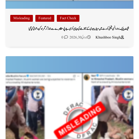
Misleading
Featured
Fact Check
فیکٹ چیک: وارانسی فیملی کورٹ میں میاں بیوی کے تنازعے کی ویڈیو کو سی جے پی مظاہرے سے جوڑ کر گمراہ کن دعویٰ کیا گیا
Khushboo Singh
جولائی 30, 2026
0