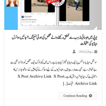
یو پی میں عیسائی مذہب سے تعلق رکھنے والے شخص کی ہوئی لنچنگ؟ جانیں، وائرل
ویڈیو کی حقیقت
مارچ 28, 2024
سوشل میڈیا سائٹس پر ایک ویڈیو شیئر کیا جا رہا ہے۔ اس میں کچھ لوگ ایک شخص کو راڈ/لاٹھی سے
بے تحاشہ، بے رحمی سے مار رہے ہیں۔ عیسائیوں کے لیے دعا کرنے کی اپیل کے ساتھ یوزرس کا
دعویٰ ہے کہ ویڈیو اترپردیش کا ہے۔ X Post Archive Link X Post
Archive Link فیکٹ […]
Continue Reading