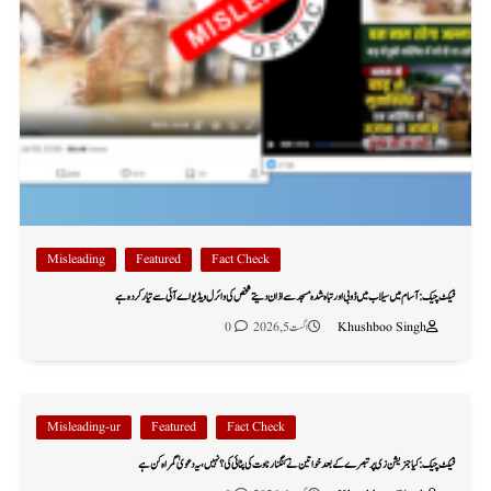
Misleading
Featured
Fact Check
فیکٹ چیک: آسام میں سیلاب میں ڈوبی اور تباہ شدہ مسجد سے اذان دیتے شخص کی وائرل ویڈیو اے آئی سے تیار کردہ ہے
Khushboo Singh
اگست 5, 2026
0
Misleading-ur
Featured
Fact Check
فیکٹ چیک: کیا جنریشن زی پر تبصرے کے بعد خواتین نے کنگنا رناوت کی پٹائی کی؟ نہیں، یہ دعویٰ گمراہ کن ہے