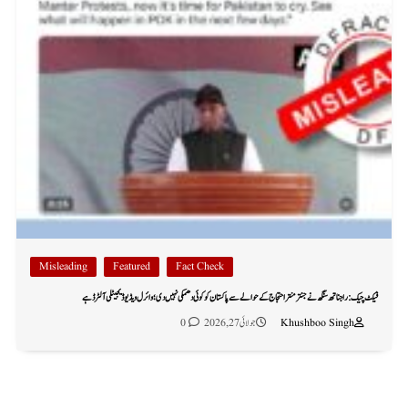
Misleading
Featured
Fact Check
فیکٹ چیک: راجناتھ سنگھ نے جنتر منتر احتجاج کے حوالے سے پاکستان کو کوئی دھمکی نہیں دی؛ وائرل ویڈیو ڈیجیٹلی آلٹرڈ ہے
Khushboo Singh
جولائی 27, 2026
0