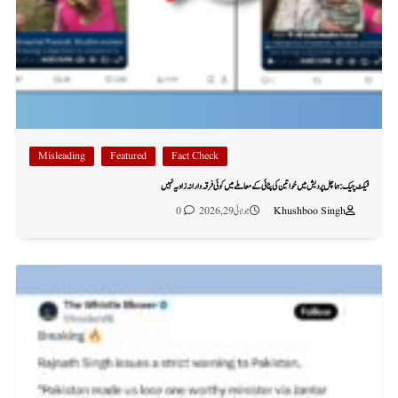
Misleading
Featured
Fact Check
فیکٹ چیک: ہماچل پردیش میں خواتین کی پٹائی کے معاملے میں کوئی فرقہ وارانہ زاویہ نہیں
Khushboo Singh
جولائی 29, 2026
0