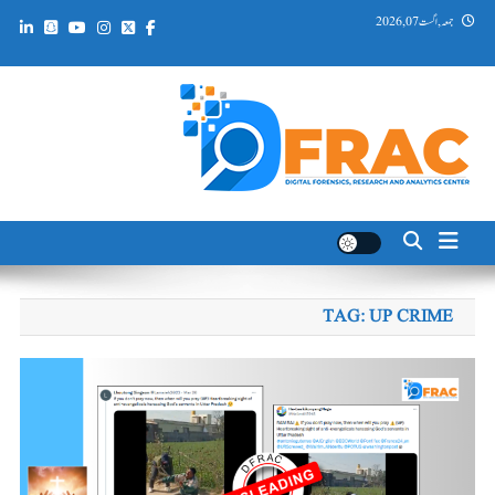
Ski
جمعہ, اگست 07, 2026
t
conten
DFRAC_ORG
Digital Forensics, Research and Analytics Center
TAG:
UP CRIME