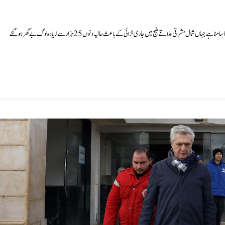
امدادی اداروں نے خبردار کیا ہے کہ شام کو سلامتی اور انسانی امداد کی قلت کے شدید مسائل کا سامنا ہے جہاں شمال مشرقی علاقے منبج میں جاری لڑائی کے باعث حالیہ دنوں 25 ہزار سے زیادہ لوگ بے گھر ہو گئے