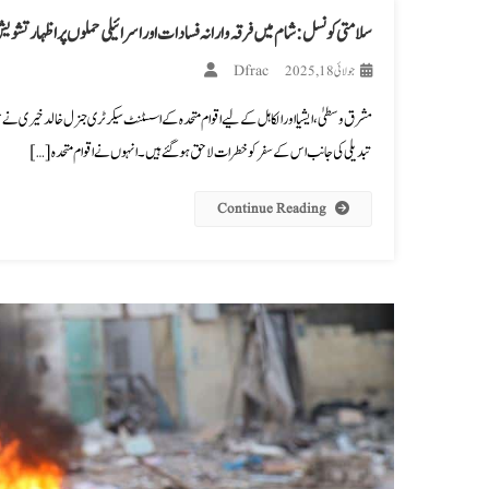
سلامتی کونسل: شام میں فرقہ وارانہ فسادات اور اسرائیلی حملوں پر اظہار تشوی
Dfrac
جولائی 18, 2025
مشرق وسطیٰ، ایشیا اور الکاہل کے لیے اقوام متحدہ کے اسسٹنٹ سیکرٹری جنرل خالد خیری نے خ
تبدیلی کی جانب اس کے سفر کو خطرات لاحق ہو گئے ہیں۔ انہوں نے اقوام متحدہ […]
Continue Reading