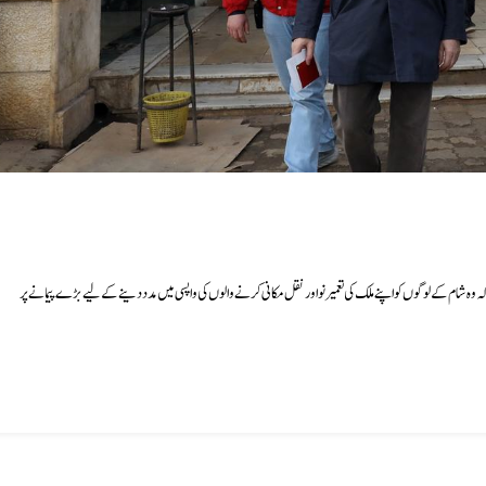
کہ وہ شام کے لوگوں کو اپنے ملک کی تعمیرنو اور نقل مکانی کرنے والوں کی واپسی میں مدد دینے کے لیے بڑے پیمانے پر