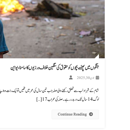
جنگوں میں پھنسے بچوں کو حقوق کی سنگین خلاف ورزیوں کا سامنا، یو این
جون 30, 2025
شام کے شہر ادلب سے تعلق رکھنے والی صِلہ جب تین سال کی عمر میں تھیں تو ایک رات وہ اپنے
لوگ 14 سال تک دربدر رہے۔ صِلہ کی عمر اب 17 […]
Continue Reading