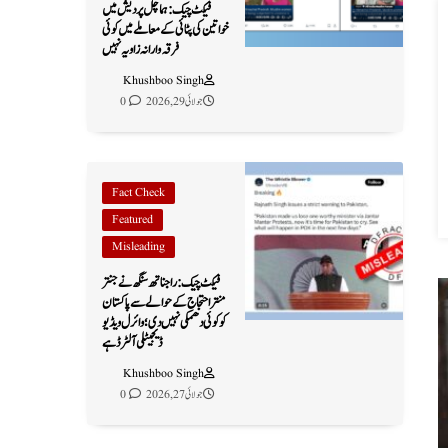
فیکٹ چیک: ہماچل پردیش میں
خواتین کی پٹائی کے معاملے میں کوئی
فرقہ وارانہ زاویہ نہیں
Khushboo Singh
جولائی 29, 2026
0
Fact Check
Featured
Misleading
فیکٹ چیک: راجناتھ سنگھ نے جنتر
منتر احتجاج کے حوالے سے پاکستان
کو کوئی دھمکی نہیں دی؛ وائرل ویڈیو
ڈیجیٹلی آلٹرڈ ہے
Khushboo Singh
جولائی 27, 2026
0