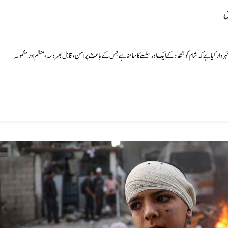
ش
بردار کیا ہے کہ شام کو تشدد کے ایک اور سلسلے کا سامنا ہے جس کے باعث پرامن، قابل بھروسہ، منظم اور مشمولہ