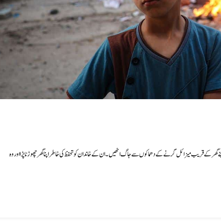
 گھر کے قریب میزائل گرنے کے دھماکوں سے جاگ اٹھیں۔ ان کے خاندان کو تحفظ کی خاطر اپنا گھر چھوڑنا پڑا اور وہ