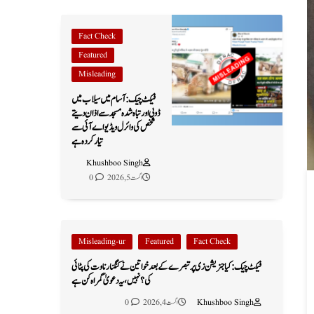
Fact Check
Featured
Misleading
فیکٹ چیک: آسام میں سیلاب میں
ڈوبی اور تباہ شدہ مسجد سے اذان دیتے
شخص کی وائرل ویڈیو اے آئی سے
تیار کردہ ہے
Khushboo Singh
اگست 5, 2026
0
Misleading-ur
Featured
Fact Check
فیکٹ چیک: کیا جنریشن زی پر تبصرے کے بعد خواتین نے کنگنا رناوت کی پٹائی
کی؟ نہیں، یہ دعویٰ گمراہ کن ہے
Khushboo Singh
اگست 4, 2026
0