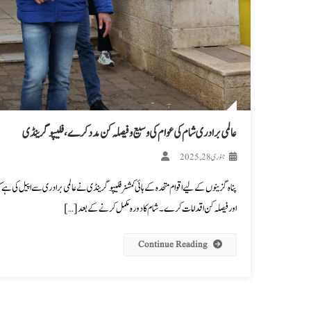
عالمی برادری شام کی عوام کی وسیع و فیصلہ کن مدد کرے، فلیپو گرینڈی
جنوری 28, 2025
پناہ گزینوں کے لیے اقوام متحدہ کے ہائی کمشنر فلیپو گرینڈی نے عالمی برادری سے اپیل کی ہے 
اور فیصلہ کن اقدامات کرے۔ شام کا دورہ مکمل کرنے کے بعد […]
Continue Reading