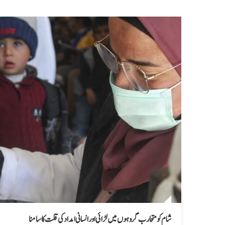
شام کو متحارب گروہوں میں لڑائی اور انسانی امداد کی قلت کا سامنا