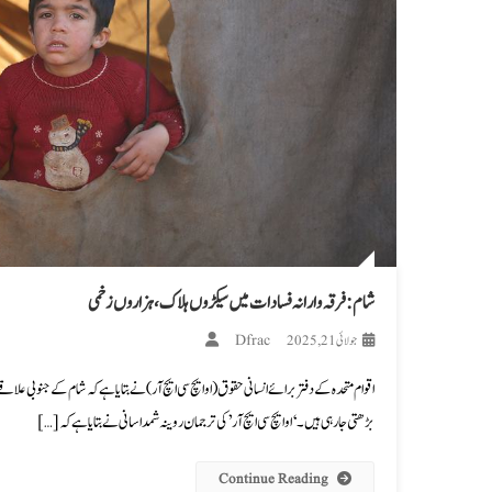
شام: فرقہ وارانہ فسادات میں سیکڑوں ہلاک، ہزاروں زخمی
Dfrac
جولائی 21, 2025
اقوام متحدہ کے دفتر برائے انسانی حقوق (او ایچ سی ایچ آر) نے بتایا ہے کہ شام کے جنوبی ع
بڑھتی جا رہی ہیں۔ ‘او ایچ سی ایچ آر’ کی ترجمان روینہ شمداسانی نے بتایا ہے کہ […]
Continue Reading