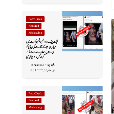
Fact Check
Featured
Misleading
فیکٹ چیک: وارانسی فیملی کورٹ میں
میاں بیوی کے تنازعے کی ویڈیو کو
سی جے پی مظاہرے سے جوڑ کر
گمراہ کن دعویٰ کیا گیا
Khushboo Singh
جولائی 30, 2026
0
Fact Check
Featured
Misleading