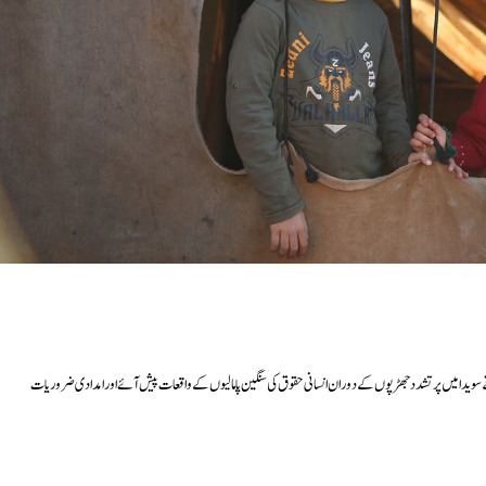
لاقے سویدا میں پرتشدد جھڑپوں کے دوران انسانی حقوق کی سنگین پامالیوں کے واقعات پیش آئے اور امدادی ضروریات