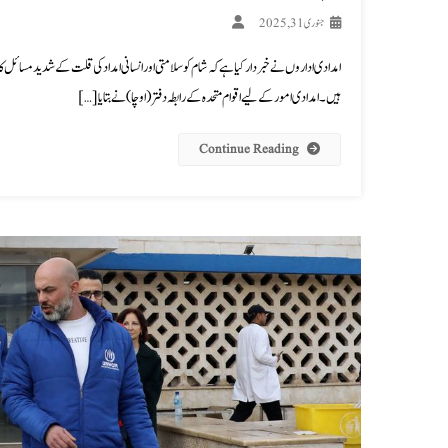
جنوری 31, 2025
ہیں۔ امدادی امور کے لیے اقوام متحدہ کے رابطہ دفتر (اوچا) نے بتایا […]
Continue Reading