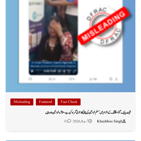
Misleading
Featured
Fact Check
فیکٹ چیک: گؤ اسمگلنگ کے الزام میں مسلم خواتین کی پٹائی کا دعویٰ گمراہ کن ہے، متاثرہ خواتین ہندو ہیں
Khushboo Singh
اگست 8, 2026
0