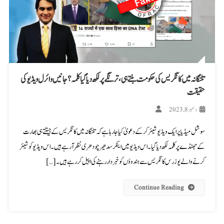
تلنگانہ میں کانگریس کی حکومت بنتے ہی، ترنگے پر لکھ دیا گیا کلمہ؟ جانیں وائرل ویڈیو کی
حقیقت
دسمبر 8, 2023
سوشل میڈیا پر ایک ویڈیو شیئر کرکے دعویٰ کیا جا رہا ہے کہ تلنگانہ میں کانگریس کے جیتتے ہی بھارت
کے جھنڈے پر کلمہ لکھ دیا گیا۔ اس ویڈیو میں اینکر سدھیر چودھری نظر آ رہے ہیں۔ اس ویڈیو کو شیئر
کرنے والے یوزرس کانگریس سے ہندوؤں کو خبردار رہنے کی اپیل کر رہے ہیں۔ […]
Continue Reading