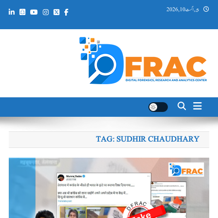
Ski
پیر, اگست 10, 2026
t
conten
DFRAC_ORG
Digital Forensics, Research and Analytics Center
TAG:
SUDHIR CHAUDHARY