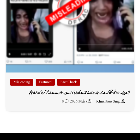
Misleading
Featured
Fact Check
فیکٹ چیک: وارانسی فیملی کورٹ میں میاں بیوی کے تنازعے کی ویڈیو کو سی جے پی مظاہرے سے جوڑ کر گمراہ کن دعویٰ کیا گیا
Khushboo Singh
جولائی 30, 2026
0