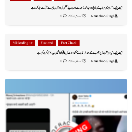
فیکٹ چیک: آسام میں سیلاب میں ڈوبی اور تباہ شدہ مسجد سے اذان دیتے شخص کی وائرل ویڈیو اے آئی سے تیار کردہ ہے
Khushboo Singh
اگست 5, 2026
0
Misleading-ur
Featured
Fact Check
فیکٹ چیک: کیا جنریشن زی پر تبصرے کے بعد خواتین نے کنگنا رناوت کی پٹائی کی؟ نہیں، یہ دعویٰ گمراہ کن ہے
Khushboo Singh
اگست 4, 2026
0