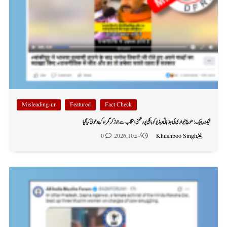
Misleading-ur
Featured
Fact Check
فیکٹ چیک: منوج تیواری کی جذباتی ویڈیو کو بانکی پور ضمنی انتخاب سے جوڑ کر گمراہ کن دعویٰ کیا گیا
Khushboo Singh
اگست 10, 2026
0