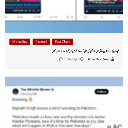
Misleading
Featured
Fact Check
فیکٹ چیک: ہماچل پردیش میں خواتین کی پٹائی کے معاملے میں کوئی فرقہ وارانہ زاویہ نہیں
Khushboo Singh
جولائی 29, 2026
0