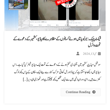
فیکٹ چیک: بولیویا میں ہوئے کسانوں کے مظاہرے کا ویڈیو، کشمیر کے دعوے کے
تحت وائرل
مئی 13, 2024
سوشل میڈیا پر کشمیر میں سنگباری ختم ہونے کے دعوے کے تحت ایک ویڈیو شیئر کیا گیا ہے۔ اس
ویڈیو میں دیکھا جا سکتا ہے کہ پہاڑ اور بل کھاتی سڑک کنارے بنے ایک مکان کے پاس کچھ لوگ
کھڑے ہیں۔ اسی دوران انہی میں سے ایک شخص کچھ پھینکتا ہے اور تھوڑی ہی دیر […]
Continue Reading