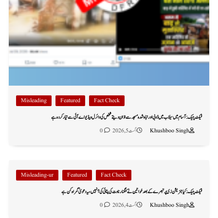
Misleading
Featured
Fact Check
فیکٹ چیک: آسام میں سیلاب میں ڈوبی اور تباہ شدہ مسجد سے اذان دیتے شخص کی وائرل ویڈیو اے آئی سے تیار کردہ ہے
Khushboo Singh
اگست 5, 2026
0
Misleading-ur
Featured
Fact Check
فیکٹ چیک: کیا جنریشن زی پر تبصرے کے بعد خواتین نے کنگنا رناوت کی پٹائی کی؟ نہیں، یہ دعویٰ گمراہ کن ہے
Khushboo Singh
اگست 4, 2026
0