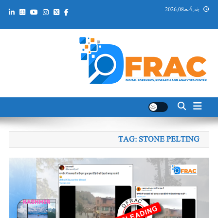
Ski
ہفتہ, اگست 08, 2026
t
conten
DFRAC_ORG
Digital Forensics, Research and Analytics Center
TAG:
STONE PELTING