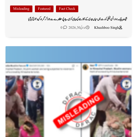
Misleading
Featured
Fact Check
فیکٹ چیک: وارانسی فیملی کورٹ میں میاں بیوی کے تنازعے کی ویڈیو کو سی جے پی مظاہرے سے جوڑ کر گمراہ کن دعویٰ کیا گیا
Khushboo Singh
جولائی 30, 2026
0