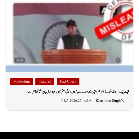
Misleading
Featured
Fact Check
فیکٹ چیک: راجناتھ سنگھ نے جنتر منتر احتجاج کے حوالے سے پاکستان کو کوئی دھمکی نہیں دی؛ وائرل ویڈیو ڈیجیٹلی آلٹرڈ ہے
Khushboo Singh
جولائی 27, 2026
0