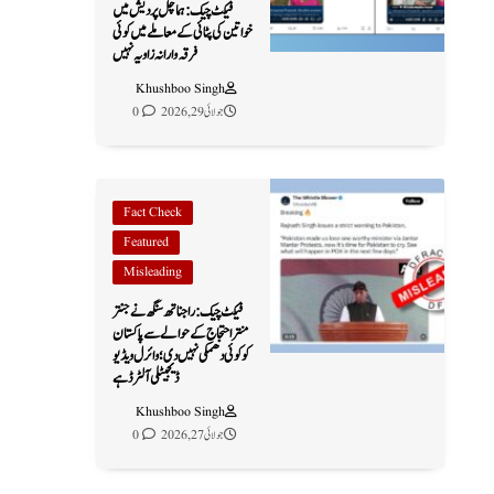
فیکٹ چیک: ہماچل پردیش میں
خواتین کی پٹائی کے معاملے میں کوئی
فرقہ وارانہ زاویہ نہیں
Khushboo Singh
جولائی 29, 2026
0
Fact Check
Featured
Misleading
فیکٹ چیک: راجناتھ سنگھ نے جنتر
منتر احتجاج کے حوالے سے پاکستان
کو کوئی دھمکی نہیں دی؛ وائرل ویڈیو
ڈیجیٹلی آلٹرڈ ہے
Khushboo Singh
جولائی 27, 2026
0