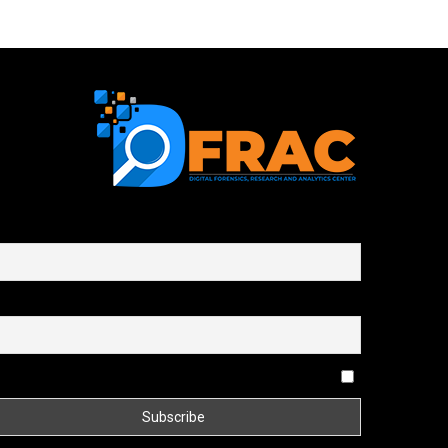
First name or full name
Email
By continuing, you accept the privacy policy