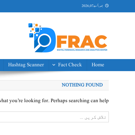
Ski
جمعہ, اگست 07, 2026
t
conten
DFRAC_ORG
Digital Forensics, Research and Analytics Center
Hashtag Scanner
Fact Check
Home
NOTHING FOUND
what you’re looking for. Perhaps searching can help.
تلاش
کریں
برائے: