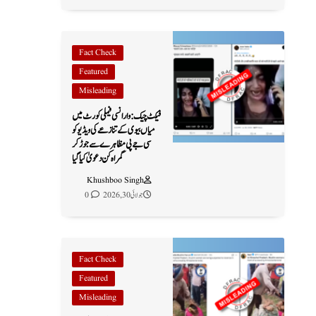
Fact Check
Featured
Misleading
فیکٹ چیک: وارانسی فیملی کورٹ میں
میاں بیوی کے تنازعے کی ویڈیو کو
سی جے پی مظاہرے سے جوڑ کر
گمراہ کن دعویٰ کیا گیا
Khushboo Singh
جولائی 30, 2026
0
Fact Check
Featured
Misleading