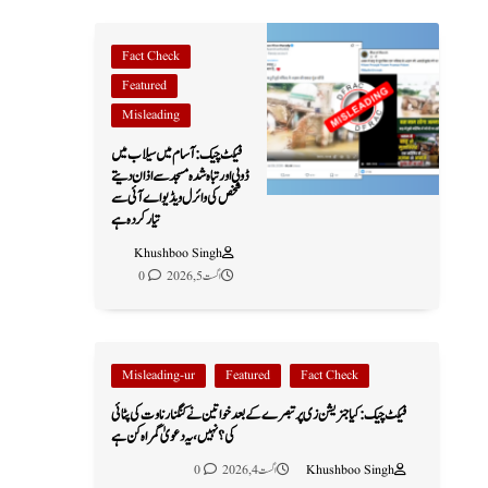
Fact Check
Featured
Misleading
فیکٹ چیک: آسام میں سیلاب میں
ڈوبی اور تباہ شدہ مسجد سے اذان دیتے
شخص کی وائرل ویڈیو اے آئی سے
تیار کردہ ہے
Khushboo Singh
اگست 5, 2026
0
Misleading-ur
Featured
Fact Check
فیکٹ چیک: کیا جنریشن زی پر تبصرے کے بعد خواتین نے کنگنا رناوت کی پٹائی
کی؟ نہیں، یہ دعویٰ گمراہ کن ہے
Khushboo Singh
اگست 4, 2026
0