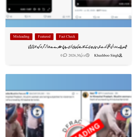
Misleading
Featured
Fact Check
فیکٹ چیک: وارانسی فیملی کورٹ میں میاں بیوی کے تنازعے کی ویڈیو کو سی جے پی مظاہرے سے جوڑ کر گمراہ کن دعویٰ کیا گیا
Khushboo Singh
جولائی 30, 2026
0