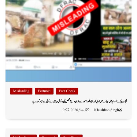
Misleading
Featured
Fact Check
فیکٹ چیک: آسام میں سیلاب میں ڈوبی اور تباہ شدہ مسجد سے اذان دیتے شخص کی وائرل ویڈیو اے آئی سے تیار کردہ ہے
Khushboo Singh
اگست 5, 2026
0