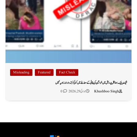
Misleading
Featured
Fact Check
فیکٹ چیک: ہماچل پردیش میں خواتین کی پٹائی کے معاملے میں کوئی فرقہ وارانہ زاویہ نہیں
Khushboo Singh
جولائی 29, 2026
0