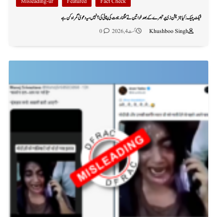
Misleading-ur
Featured
Fact Check
فیکٹ چیک: کیا جنریشن زی پر تبصرے کے بعد خواتین نے کنگنا رناوت کی پٹائی کی؟ نہیں، یہ دعویٰ گمراہ کن ہے
Khushboo Singh
اگست 4, 2026
0