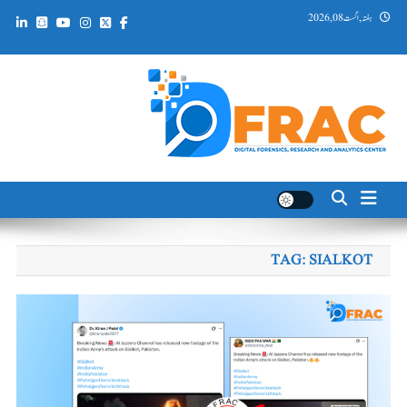
Ski
ہفتہ, اگست 08, 2026
t
conten
DFRAC_ORG
Digital Forensics, Research and Analytics Center
TAG:
SIALKOT