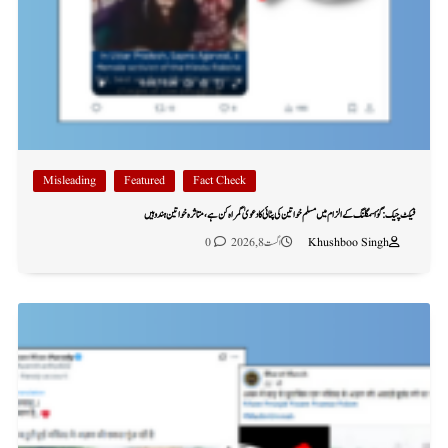
Misleading
Featured
Fact Check
فیکٹ چیک: گؤ اسمگلنگ کے الزام میں مسلم خواتین کی پٹائی کا دعویٰ گمراہ کن ہے، متاثرہ خواتین ہندو ہیں
Khushboo Singh
اگست 8, 2026
0