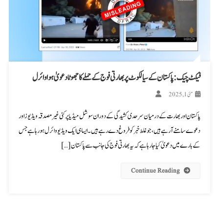
فیکٹ چیک: پاکستان کے سیالکوٹ پر بھارتی فوج کے حملے کا جھوٹا دعویٰ ہوا وائرل
مئی 1, 2025
پاکستان اور بھارت کے درمیان سرحدی کشیدگی کے دوران سوشل میڈیا پر کئی غیر مصدقہ ویڈیوز اور
دعوے سامنے آ رہے ہیں، جو غلط خبر کو فروغ دے رہے ہیں۔ ایسا ہی ایک ویڈیو وائرل ہو رہا ہے جس
کے بارے میں دعویٰ کیا جا رہا ہے کہ یہ بھارتی فوج کی جانب سے پاکستان […]
Continue Reading